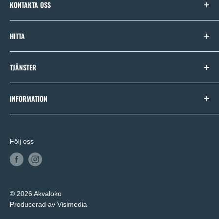
KONTAKTA OSS
E-post:
order@monterra.se
HITTA
Startsida
TJÄNSTER
Badkar
Blandare
Badrumsplanering
INFORMATION
Dusch
Produktval
Handdukstork
Om Akvaloko
Möbler
Vanliga frågor
Följ oss
Allmänna villkor
Integritetspolicy
© 2026 Akvaloko
Producerad av Visimedia