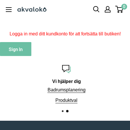
Hoppa
0
Akvaloko
till
innehåll
Logga in med ditt kundkonto för att fortsätta till butiken!
Sign In
Vi hjälper dig
Badrumsplanering
Produktval