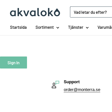
Hoppa
till
Akvaloko
innehåll
Startsida
Sortiment
Tjänster
Varumä
Sign In
Support
order@monterra.se