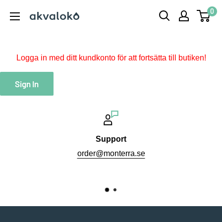
Hoppa
0
Akvaloko
till
innehåll
Logga in med ditt kundkonto för att fortsätta till butiken!
Sign In
Support
order@monterra.se