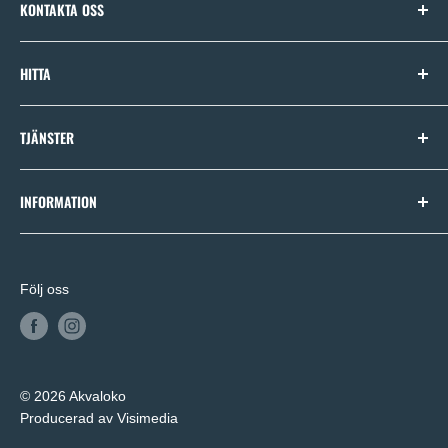
KONTAKTA OSS
E-post:
order@monterra.se
HITTA
Startsida
TJÄNSTER
Badkar
Blandare
Badrumsplanering
INFORMATION
Dusch
Produktval
Handdukstork
Om Akvaloko
Möbler
Vanliga frågor
Följ oss
Allmänna villkor
Integritetspolicy
© 2026 Akvaloko
Producerad av Visimedia