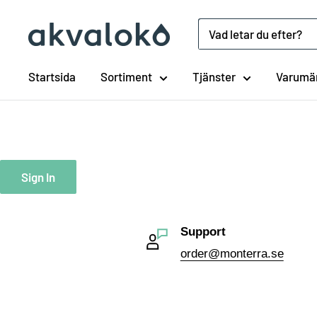
Hoppa
till
Akvaloko
innehåll
Startsida
Sortiment
Tjänster
Varumä
Sign In
Support
order@monterra.se